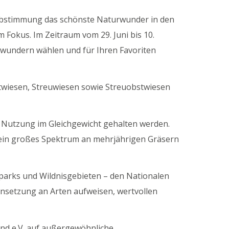
-Abstimmung das schönste Naturwunder in den
Fokus. Im Zeitraum vom 29. Juni bis 10.
rwundern wählen und für Ihren Favoriten
ttwiesen, Streuwiesen sowie Streuobstwiesen
 Nutzung im Gleichgewicht gehalten werden.
h ein großes Spektrum an mehrjährigen Gräsern
parks und Wildnisgebieten – den Nationalen
setzung an Arten aufweisen, wertvollen
nd e.V. auf außergewöhnliche