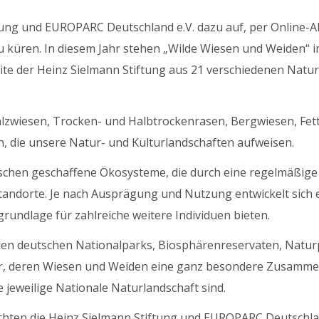
ftung und EUROPARC Deutschland e.V. dazu auf, per Online
küren. In diesem Jahr stehen „Wilde Wiesen und Weiden“ im 
ite der Heinz Sielmann Stiftung aus 21 verschiedenen Natu
 Salzwiesen, Trocken- und Halbtrockenrasen, Bergwiesen, Fe
sen, die unsere Natur- und Kulturlandschaften aufweisen.
schen geschaffene Ökosysteme, die durch eine regelmäßige
Standorte. Je nach Ausprägung und Nutzung entwickelt sic
rundlage für zahlreiche weitere Individuen bieten.
 den deutschen Nationalparks, Biosphärenreservaten, Natur
r, deren Wiesen und Weiden eine ganz besondere Zusammen
 jeweilige Nationale Naturlandschaft sind.
ten die Heinz Sielmann Stiftung und EUROPARC Deutschla